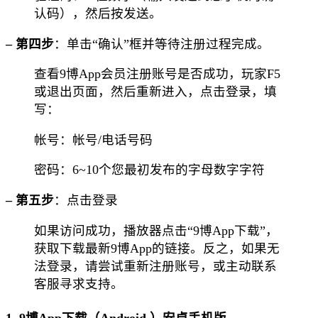
认码），然后按发送。
– 第四步
：单击“确认”框并等待注册过程完成。
查看9博App会员注册账号是否成功，玩家F5
或退出页面，然后重新进入，点击登录，填
写：
帐号：帐号/电话号码
密码：6~10个您最初发布的字母数字字符
– 第五步
：点击登录
如果访问成功，播放器点击“9博App下载”，
获取下载最新9博App的链接。反之，如果无
法登录，请尝试重新注册账号，或主动联系
客服寻求支持。