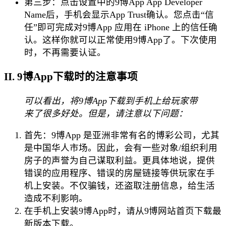
第三步：点击设置中的9博App App Developer
Name后，手机会显示App Trust确认。您点击“信
任”即可完成对9博App 应用在 iPhone 上的信任确
认。这样你就可以正常使用9博App了。下次使用
时，不再需要认证。
II. 9博App下载时的注意事项
可以看出，将9博App下载到手机上给玩家带
来了很多好处。但是，请注意以下问题：
首先：9博App 是亚洲非常有名的博彩公司，尤其
是中国华人市场。因此，会有一些对象/组织利用
房子的声誉为自己谋取利益。更具体地说，提供
错误的应用程序、错误的房屋链接等供玩家在手
机上安装。不仅骗钱，还盗取注册信息，给生活
造成不利影响。
在手机上安装9博App时，请从9博网站首页下载最
新版本下载。