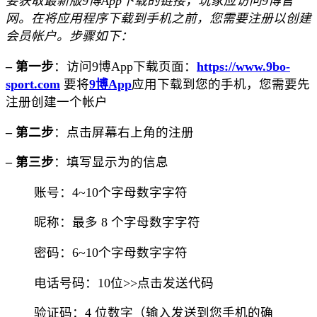
要获取最新版9博App下载的链接，玩家应访问9博官
网。在将应用程序下载到手机之前，您需要注册以创建
会员帐户。步骤如下：
– 第一步
：访问9博App下载页面：
https://www.9bo-
sport.com
要将
9博App
应用下载到您的手机，您需要先
注册创建一个帐户
– 第二步
：点击屏幕右上角的注册
– 第三步
：填写显示为的信息
账号：4~10个字母数字字符
昵称：最多 8 个字母数字字符
密码：6~10个字母数字字符
电话号码：10位>>点击发送代码
验证码：4 位数字（输入发送到您手机的确