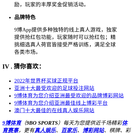
励，玩家的丰厚奖金促销活动。
品牌特色
9博App提供多种独特的线上真人游戏，独家
提供抢红包功能，玩家随时可以抢红包；精
挑细选真人荷官皆接受严格训练，满足全球
各类市场。
IV . 猜你喜欢：
2022年世界杯买球正规平台
亚洲十大最受欢迎的足球投注网站
9博体育为您介绍亚洲最受欢迎的品牌博彩网站
9博体育为您介绍亚洲最佳线上博彩平台
澳门十大最佳的在线真人娱乐网站
9博体育
（
9BO SPORTS
）每天为您提供近千场精彩
体
育赛事
，更有
真人娱乐
、
百家乐
、
博彩网站
、棋牌、彩