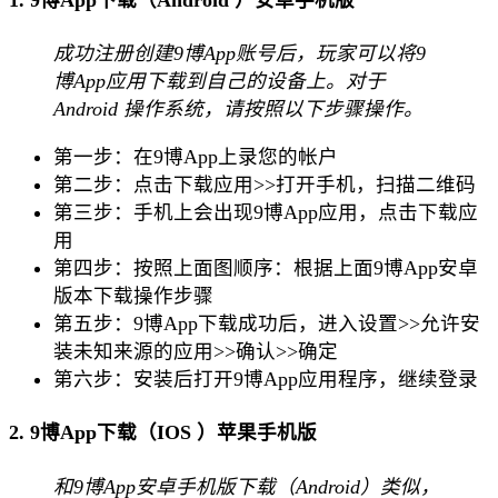
1. 9博App下载（Android ）安卓手机版
成功注册创建9博App账号后，玩家可以将9
博App应用下载到自己的设备上。对于
Android 操作系统，请按照以下步骤操作。
第一步：在9博App上录您的帐户
第二步：点击下载应用>>打开手机，扫描二维码
第三步：手机上会出现9博App应用，点击下载应
用
第四步：按照上面图顺序：根据上面9博App安卓
版本下载操作步骤
第五步：9博App下载成功后，进入设置>>允许安
装未知来源的应用>>确认>>确定
第六步：安装后打开9博App应用程序，继续登录
2. 9博App下载（IOS ）苹果手机版
和9博App安卓手机版下载（Android）类似，